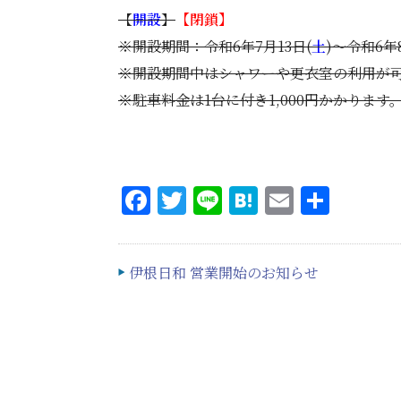
【
開設
】
【閉鎖】
※開設期間：令和6年7月13日(
土
)～令和6年8
※開設期間中はシャワーや更衣室の利用が
※駐車料金は1台に付き1,000円かかります
Facebook
Twitter
Line
Hatena
Email
共
有
伊根日和 営業開始のお知らせ