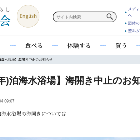
メディ
へ
団体の
資料ダ
る
食べる
体験する
買う
年)泊海水浴場】海開き中止のお知らせ
和6年)泊海水浴場】海開き中止のお
04 09:07
泊海水浴場の海開きについては