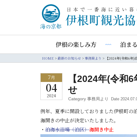
伊根の楽しみ方
泊ま
HOME
>
最新のお知らせ
>
事務局より
>
【2024年(令和6
7
【2024年(令
月
04
せ
2024
Category 事務局より
Date 2024.07.
例年、夏季に開設しておりました伊根町の
海開きの中止が決定いたしました。
・
泊海水浴場（泊区）
海開き中止