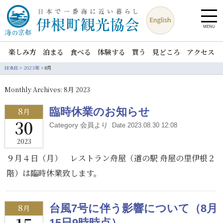
MENU
楽しみ方
泊まる
食べる
体験する
買う
見どころ
アクセス
HOME
>
2023年
>
8月
Monthly Archives:
8月 2023
8
臨時休業のお知らせ
月
30
Category 会員より
Date 2023.08.30 12:08
2023
９月４日（月） レストラン舟屋（道の駅 舟屋の里伊根２
階）は臨時休業致します。
8
台風7号に伴う影響について（8月
月
15日9時時点）