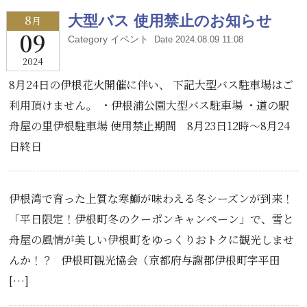
8
大型バス 使用禁止のお知らせ
月
09
Category イベント
Date 2024.08.09 11:08
2024
8月24日の伊根花火開催に伴い、 下記大型バス駐車場はご
利用頂けません。 ・伊根浦公園大型バス駐車場 ・道の駅
舟屋の里伊根駐車場 使用禁止期間 8月23日12時～8月24
日終日
伊根湾で育った上質な寒鰤が味わえる冬シーズンが到来！
「平日限定！伊根町冬のクーポンキャンペーン」で、雪と
舟屋の風情が美しい伊根町をゆっくりおトクに観光しませ
んか！？ 伊根町観光協会（京都府与謝郡伊根町字平田
[…]