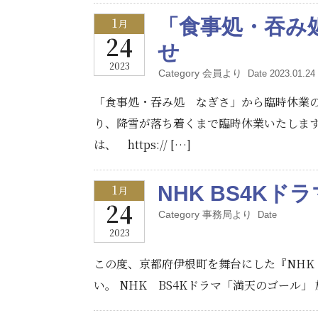
1
「食事処・吞み
月
24
せ
2023
Category 会員より
Date 2023.01.24 
「食事処・吞み処 なぎさ」から臨時休業の
り、降雪が落ち着くまで臨時休業いたします
は、 https:// […]
1
NHK BS4K
月
24
Category 事務局より
Date
2023
この度、京都府伊根町を舞台にした『NHK
い。 NHK BS4Kドラマ「満天のゴール」 放送日