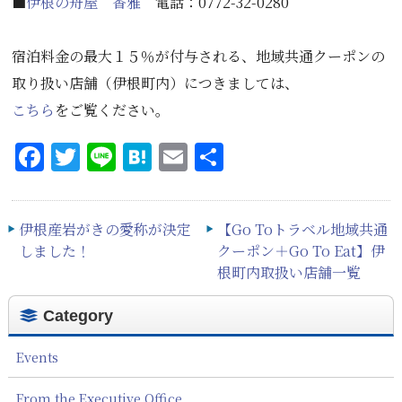
■
伊根の舟屋 香雅
電話：0772-32-0280
宿泊料金の最大１５％が付与される、地域共通クーポンの
取り扱い店舗（伊根町内）につきましては、
こちら
をご覧ください。
Facebook
Twitter
Line
Hatena
Email
共
有
伊根産岩がきの愛称が決定
【Go Toトラベル地域共通
しました！
クーポン＋Go To Eat】伊
根町内取扱い店舗一覧
Category
Events
From the Executive Office