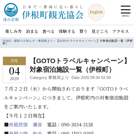
MENU
楽しみ方
泊まる
食べる
体験する
買う
見どころ
アクセス
HOME
>
最新のお知らせ
>
事務局より
>
【GOTOトラベルキャンペーン】対象宿泊施設一覧（伊根
町）
9
【GOTOトラベルキャンペーン】
月
04
対象宿泊施設一覧（伊根町）
Category 事務局より
Date 2020.09.04 02:09
2020
７月２２日（水）から開始されております「GOTOトラベ
ルキャンペーン」につきまして、伊根町内の対象宿泊施設
をご案内いたします。
【９月１２日現在】
■
舟屋民宿 潮音
電話：090-3034-3118
■
舟屋の宿 和光
電話：090-1592-9395