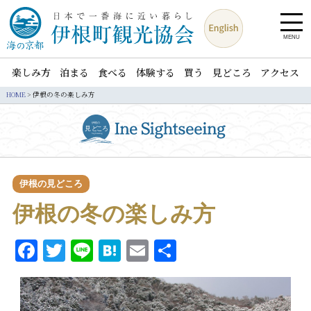
MENU
楽しみ方
泊まる
食べる
体験する
買う
見どころ
アクセス
HOME
>
伊根の冬の楽しみ方
伊根の見どころ
伊根の冬の楽しみ方
Facebook
Twitter
Line
Hatena
Email
共
有