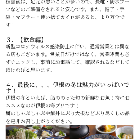
積雪後は、足元が悪いことが多いので、長靴・防水ブー
ツなどのご準備をされると安心です。また、帽子・手
袋・マフラー・使い捨てカイロがあると、より万全で
す！
３、【飲食編】
新型コロナウィルス感染防止に伴い、通常営業とは異な
る店もございます。営業日だけではなく、営業時間も必
ずチェックし、事前にお電話して、確認されるなどして
頂ければと思います。
４、最後に、、、伊根の冬は魅力がいっぱいで
す！
伊根の冬といえば、脂ののった旬の新鮮なお魚！特にお
ススメなのが伊根の寒ブリです！
鰤のしゃぶしゃぶや鰤丼にぶり大根などぶり尽くしの品
を是非お召し上がりください。