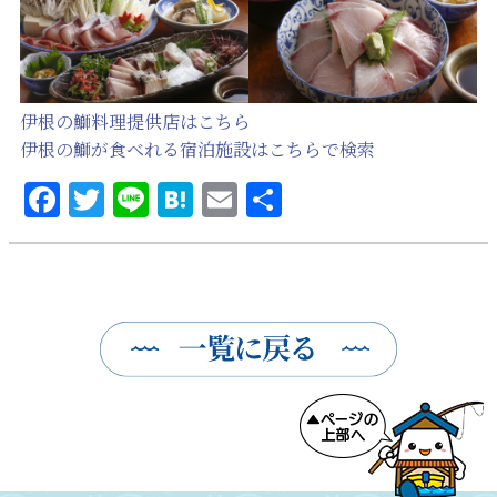
伊根の鰤料理提供店はこちら
伊根の鰤が食べれる宿泊施設はこちらで検索
Facebook
Twitter
Line
Hatena
Email
共
有