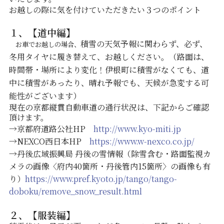
お越しの際に気を付けていただきたい３つのポイント
１、【道中編】
積雪の天気予報に関わらず、必ず、
お車でお越しの場合、
冬用タイヤに履き替えて、お越しください。（路面は、
時間帯・場所により変化！伊根町に積雪がなくても、道
中に積雪があったり、晴れ予報でも、天候が急変する可
能性がございます）
現在の京都縦貫自動車道の通行状況は、下記からご確認
頂けます。
→京都府道路公社HP
http://www.kyo-miti.jp
→NEXCO西日本HP
https://www.w-nexco.co.jp/
→丹後広域振興局 丹後の雪情報（除雪含む・路面監視カ
メラの画像〈府内40箇所・丹後管内15箇所〉の画像も有
り）
https://www.pref.kyoto.jp/tango/tango-
doboku/remove_snow_result.html
２、【服装編】