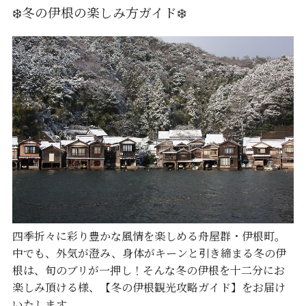
❄️冬の伊根の楽しみ方ガイド❄️
四季折々に彩り豊かな風情を楽しめる舟屋群・伊根町。
中でも、外気が澄み、身体がキーンと引き締まる冬の伊
根は、旬のブリが一押し！そんな冬の伊根を十二分にお
楽しみ頂ける様、【冬の伊根観光攻略ガイド】をお届け
いたします。