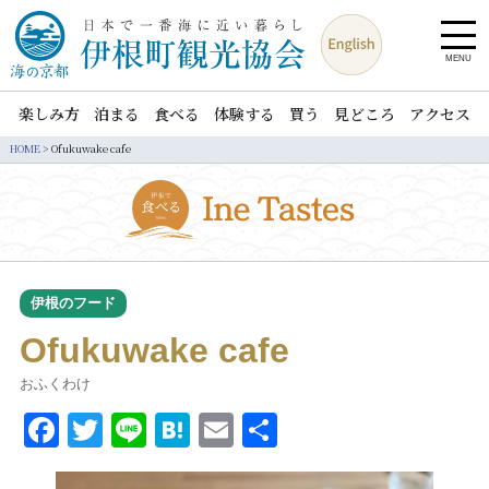
MENU
楽しみ方
泊まる
食べる
体験する
買う
見どころ
アクセス
HOME
>
Ofukuwake cafe
伊根のフード
Ofukuwake cafe
おふくわけ
Facebook
Twitter
Line
Hatena
Email
共
有