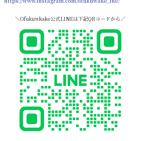
https://www.instagram.com/ofukuwake_ine/
＼Ofukuwkake公式LINEは下記QRコードから／