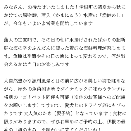
みなさん、お待たせいたしました！伊根町の初夏から秋に
かけての風物詩、蒲入（かまにゅう）水産の「漁港めし」
が、今年もいよいよ営業を開始しています！
蒲入の定置網で、その日の朝に水揚げされたばかりの超新
鮮な海の幸をふんだんに使った贅沢な海鮮料理が楽しめま
す。魚種は季節やその日の漁によって変わるので、何が出
会えるかは当日のお楽しみです
大自然豊かな漁村風景と目の前に広がる美しい海を眺めな
がら、屋外の魚荷捌き所でダイナミックに味わうランチは
格別の一言！ペット同伴も可能（※他のお客様へのご配慮
をお願いします）ですので、愛犬とのドライブ旅にもぴっ
たりです 大人気のため【要予約】となっています！食材に
限りがありますので、ぜひお早めにご予約の上、伊根の最
高の「海の恵み」を味わいに来てくださいね！