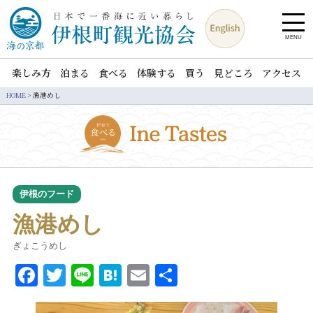
MENU
楽しみ方
泊まる
食べる
体験する
買う
見どころ
アクセス
HOME
>
漁港めし
伊根のフード
漁港めし
ぎょこうめし
Facebook
Twitter
Line
Hatena
Email
共
有