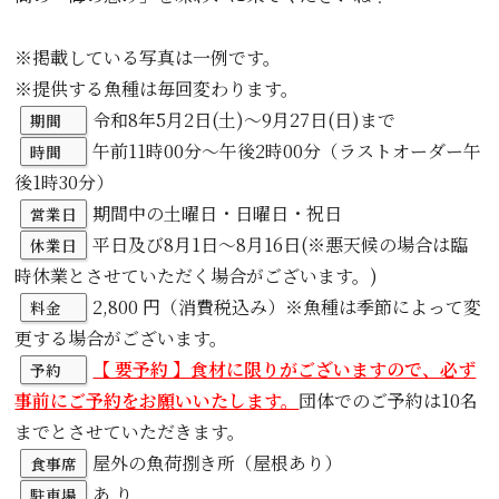
※掲載している写真は一例です。
※提供する魚種は毎回変わります。
令和8年5月2日(土)～9月27日(日)まで
期間
午前11時00分～午後2時00分（ラストオーダー午
時間
後1時30分）
期間中の土曜日・日曜日・祝日
営業日
平日及び8月1日～8月16日(※悪天候の場合は臨
休業日
時休業とさせていただく場合がございます。)
2,800 円（消費税込み）※魚種は季節によって変
料金
更する場合がございます。
【 要予約 】食材に限りがございますので、必ず
予約
事前にご予約をお願いいたします。
団体でのご予約は10名
までとさせていただきます。
屋外の魚荷捌き所（屋根あり）
食事席
あ り
駐車場