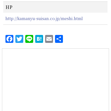
HP
http://kamanyu-suisan.co.jp/meshi.html
Facebook
Twitter
Line
Hatena
Email
共
有