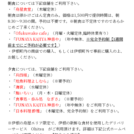
朝食
については下記店舗をご利用下さい。
・「
舟屋食堂
」（木曜定休）
朝食は卵かけごはん定食のみ。価格は1,500円で提供時間は、朝
8:30〜9:30の間。予約は不要です。※朝食は不定休ですのであらか
じめご了承ください。
・「
Ofukuwake cafe
」（月曜・火曜定休,臨時休業有り）
・「
FUNAYA KAJIYA 神慈や
」（年中無休、
※完全予約制【1週間
前までにご予約が必要です】
）
・伊根町内の商店での購入、もしくは伊根町外で事前に購入の上、
お越しください。
夕食
については、下記店舗をご利用下さい。
・「
兵四楼
」（木曜定休）
・「
地魚料理よしむら
」（※要予約）
・「
海宮
」（水曜定休）
・「
鮨いちい
」（月・木・日曜定休）
・「
食事処・呑み処 なぎさ
」（※要予約）
・「
FUNAYA KAJIYA 神慈や
」（年中無休）をご利用下さい。
・「
日本料理 酔雅
」（木曜定休、完全予約制）をご利用下さい。
※伊根の舟屋エリア限定で、伊根の新鮮な食材を使用したデリバリ
ーサービス Ohitsu がご利用頂けます。詳細は下記公式ホームペ