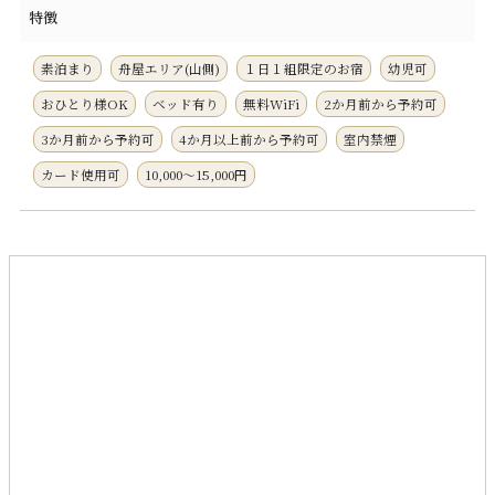
特徴
素泊まり
舟屋エリア(山側)
１日１組限定のお宿
幼児可
おひとり様OK
ベッド有り
無料WiFi
2か月前から予約可
3か月前から予約可
4か月以上前から予約可
室内禁煙
カード使用可
10,000～15,000円