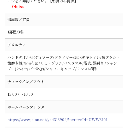
ージをご確認ください。【朝食のみ提供】
「
Ohitsu
」
部屋数／定員
1部屋/3名
アメニティ
ハンドタオル/ボディソープ/ドライヤー/温水洗浄トイレ/歯ブラシ・
歯磨き粉/羽毛布団/くし・ブラシ/バスタオル/浴衣/髭剃り /シャン
プー(ﾘﾝｽｲﾝｼｬﾝﾌﾟｰ含む)/シャワーキャップ/リンス/綿棒
チェックイン／アウト
15:00 / ～10:30
ホームページアドレス
https://www.jalan.net/yad313904/?screenId=UWW3101