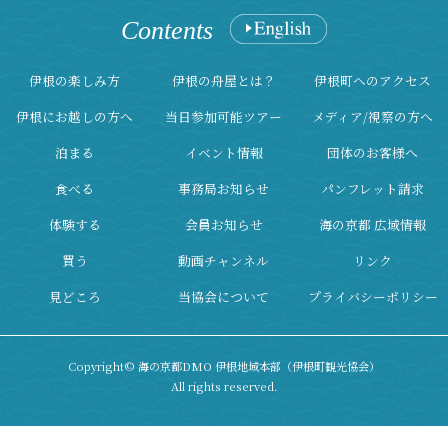
Contents
伊根の楽しみ方
伊根の舟屋とは？
伊根町へのアクセス
伊根にお越しの方へ
当日参加可能ツアー
メディア/視察の方へ
泊まる
イベント情報
団体のお客様へ
食べる
事務局お知らせ
パンフレット請求
体験する
会員お知らせ
海の京都 広域情報
買う
動画チャンネル
リンク
見どころ
当協会について
プライバシーポリシー
Copyright© 海の京都DMO 伊根地域本部（伊根町観光協会）
All rights reserved.