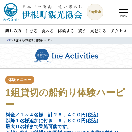
MENU
楽しみ方
泊まる
食べる
体験する
買う
見どころ
アクセス
HOME
>
1組貸切の船釣り体験ハービー
体験メニュー
1組貸切の船釣り体験ハービ
ー
料金／１～４名様 計２６，４００円(税込)
以降１名様追加に付き ６，６００円(税込)
最大６名様まで乗船可能です。