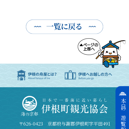
本日の遊覧船運航状況
〒626-0423 京都府与謝郡伊根町字平田491