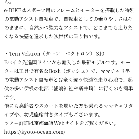
ん。
e-BIKEはスポーツ用のフレームとモーターを搭載した特別
の電動アシスト自転車で、自転車としての乗りやすさはそ
のままに、自然かつ強力なアシストで、どこまでも走りた
くなる快感を追求した次世代の乗り物です。
・Tern Vektron（ターン ベクトロン） S10
Eバイク先進国ドイツから輸入した最新モデルです。モー
ターは工具で有名なBosh（ボッシュ）で、ママチャリ型
の電動アシスト自転車とは全く違う快適な走り心地で、起
伏の多い伊根の北部（浦嶋神社や新井崎）に行くのも簡単
です。
他にも高齢者やスカートを履いた方も乗れるママチャリタ
イプや、幼児座席付きタイプもございます。
ツアー詳細は京都海道Webサイトをご覧ください。
https://kyoto-ocean.com/