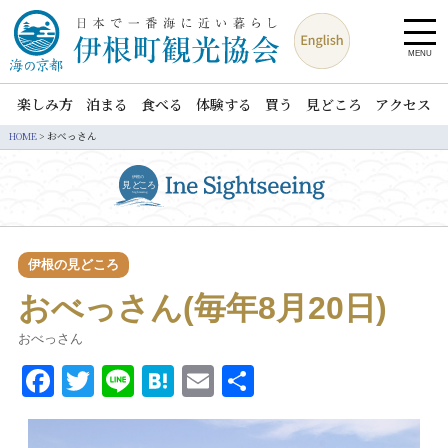
MENU
楽しみ方
泊まる
食べる
体験する
買う
見どころ
アクセス
HOME
>
おべっさん
伊根の見どころ
おべっさん(毎年8月20日)
おべっさん
Facebook
Twitter
Line
Hatena
Email
共
有